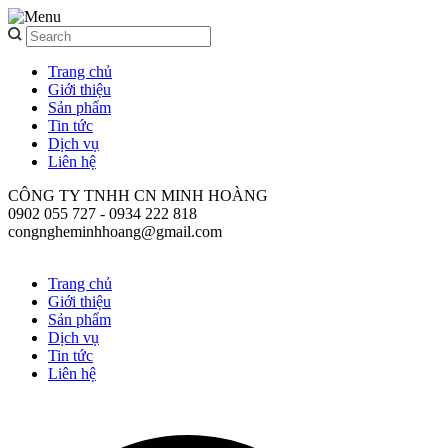
Trang chủ
Giới thiệu
Sản phẩm
Tin tức
Dịch vụ
Liên hệ
CÔNG TY TNHH CN MINH HOÀNG
0902 055 727 - 0934 222 818
congngheminhhoang@gmail.com
Trang chủ
Giới thiệu
Sản phẩm
Dịch vụ
Tin tức
Liên hệ